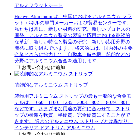
アルミフラットシート
Huawei Aluminium は、中国におけるアルミニウム フラ
ット パネルの専門メーカーおよび貿易センターです。
私たちは常に、新しい材料の研究、新しいプロセスの
開発、アルミニウム製品の製造と応用における継続的
な革新、新しい特性と製品の研究、新しい応用分野の
開発に取り組んでいます。. 将来的には、国内外の主要
企業とさらに協力して、自動車、航空機、船舶などの
分野にアルミニウム合金を適用します。
お問い合わせに追加
装飾的なアルミニウム ストリップ
装飾用アルミニウム ストリップの最も一般的な合金モ
デルは、1060、1100、1235、3003、8021、8079、8011
などです。さまざまな用途の要件に合わせて、ストリ
ップの状態を軟質、半硬質、完全硬質にすることがで
きます。 通常のアルミニウム ストリップとは異なり、
インテリア ドア トリム アルミニウム
お問い合わせに追加