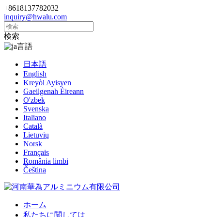
+8618137782032
inquiry@hwalu.com
検索
言語
日本語
English
Kreyòl Ayisyen
Gaeilgenah Éireann
O'zbek
Svenska
Italiano
Català
Lietuvių
Norsk
Français
România limbi
Čeština
ホーム
私たちに関しては