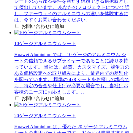
シートのあらゆる要件を満たす信頼できる選択肢とし
て傑出しています。 あなたのプロジェクトについて話
し、ファーウェイのアルミニウムの違いを体験するに
は、今すぐお問い合わせください。
お問い合わせに追加
10ゲージアルミニウムシート
Huawei Aluminium では、10 ゲージのアルミニウム シ
ートの信頼できるサプライヤーであることに誇りを持
っています。 当社は、品質、カスタマイズ、競争力の
ある価格設定への取り組みにより、業界内での差別化
を図っています。 標準の 4x8 シートをお探しの場合で
も、特定の合金や仕上げが必要な場合でも、当社はお
客様のニーズにお応えします。. .
お問い合わせに追加
20ゲージアルミニウムシート
Huawei Aluminium は、優れた 20 ゲージ アルミニウム
シートの専用パートナーです。 私たちは業界基準を超