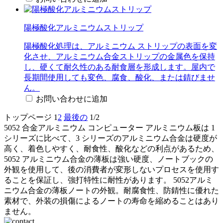
陽極酸化アルミニウムストリップ
陽極酸化処理は、アルミニウム ストリップの表面を変
化させ、アルミニウム合金ストリップの金属色を保持
し、硬くて耐久性のある耐食層を形成します。屋内で
長期間使用しても変色、腐食、酸化、または錆びませ
ん。
お問い合わせに追加
トップページ
1
2
最後の
1/2
5052 合金アルミニウム コンピューター アルミニウム板は 1
シリーズに比べて、3 シリーズのアルミニウム合金は硬度が
高く、着色しやすく、耐食性、酸化などの利点があるため、
5052 アルミニウム合金の薄板は強い硬度、ノートブックの
外観を使用して、後の消費者が変形しないプロセスを使用す
ることを保証し、強打特性に耐性があります。 5052アルミ
ニウム合金の薄板ノートの外観。耐腐食性、防錆性に優れた
素材で、外装の損傷によるノートの寿命を縮めることはあり
ません。