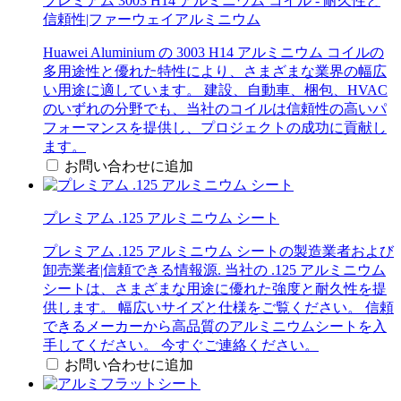
プレミアム 3003 H14 アルミニウム コイル - 耐久性と
信頼性|ファーウェイアルミニウム
Huawei Aluminium の 3003 H14 アルミニウム コイルの
多用途性と優れた特性により、さまざまな業界の幅広
い用途に適しています。 建設、自動車、梱包、HVAC
のいずれの分野でも、当社のコイルは信頼性の高いパ
フォーマンスを提供し、プロジェクトの成功に貢献し
ます。
お問い合わせに追加
プレミアム .125 アルミニウム シート
プレミアム .125 アルミニウム シートの製造業者および
卸売業者|信頼できる情報源. 当社の .125 アルミニウム
シートは、さまざまな用途に優れた強度と耐久性を提
供します。 幅広いサイズと仕様をご覧ください。 信頼
できるメーカーから高品質のアルミニウムシートを入
手してください。 今すぐご連絡ください。
お問い合わせに追加