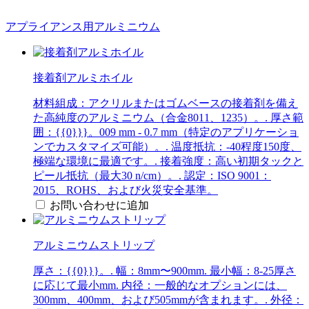
アプライアンス用アルミニウム
接着剤アルミホイル
材料組成：アクリルまたはゴムベースの接着剤を備え
た高純度のアルミニウム（合金8011、1235）。. 厚さ範
囲：{{0}}}。009 mm - 0.7 mm（特定のアプリケーショ
ンでカスタマイズ可能）。. 温度抵抗：-40程度150度、
極端な環境に最適です。. 接着強度：高い初期タックと
ピール抵抗（最大30 n/cm）。. 認定：ISO 9001：
2015、ROHS、および火災安全基準。
お問い合わせに追加
アルミニウムストリップ
厚さ：{{0}}}。. 幅：8mm〜900mm. 最小幅：8-25厚さ
に応じて最小mm. 内径：一般的なオプションには、
300mm、400mm、および505mmが含まれます。. 外径：